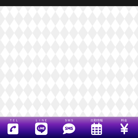
ＴＥＬ
ＬＩＮＥ
ＳＭＳ
出勤情報
料金